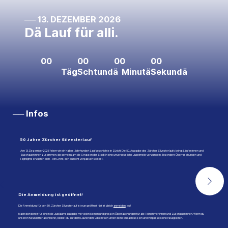
── 13. DEZEMBER 2026
Dä Lauf für alli.
00
00
00
00
Täg
Schtundä
Minutä
Sekundä
── Infos
50 Jahre Zürcher Silvesterlauf
Am 13. Dezember 2026 feiern wir ein halbes Jahrhundert Laufgeschichte in Zürich! Die 50. Ausgabe des Zürcher Silvesterlaufs bringt Läufer:innen und
Zuschauer:innen zusammen, die gemeinsam die Strassen der Stadt in eine unvergessliche Jubelmeile verwandeln. Besondere Überraschungen und
Highlights erwarten dich – ein Event, den du nicht verpassen solltest.
Die Anmeldung ist geöffnet!
Die Anmeldung für den 50. Zürcher Silvesterlauf ist nun geöffnet - jetzt gleich
anmelden
, los!
Mach dich bereit für eine tolle Jubiläumsausgabe mit vielen kleinen und grossen Überraschungen für alle Teilnehmer:innen und Zuschauer:innen. Wenn du
unseren Newsletter abonnierst, bleibst du auf dem Laufenden! Gib einfach unten deine Mailadresse ein und verpasse keine Neuigkeiten.