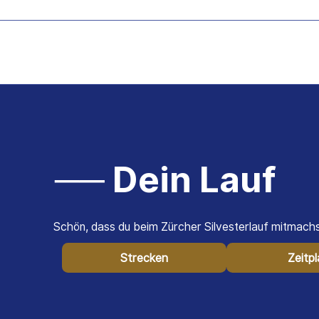
Läufer
Z
Anmeld
── Dein Lauf
Schön, dass du beim Zürcher Silvesterlauf mitmachst
Strecken
Zeitp