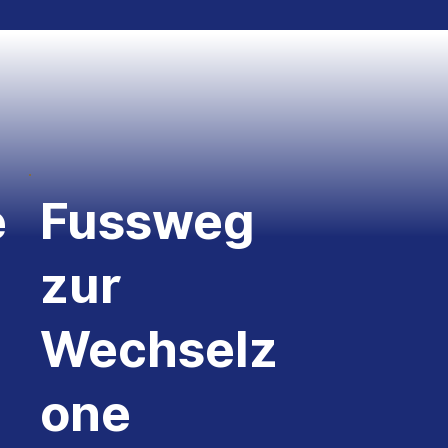
e
Fussweg
zur
Wechselz
one