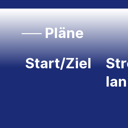
── Pläne
Start/Ziel
St
lan