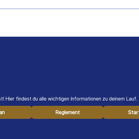
uschauer
Besucher
Medien
Helfer
ung
Über uns
FAQs
! Hier findest du alle wichtigen Informationen zu deinem Lauf.
lan
Reglement
Star