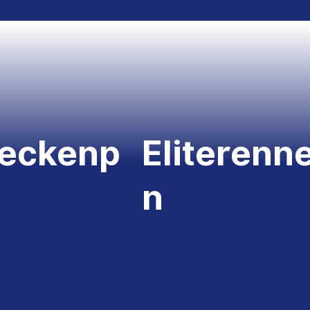
reckenp
Eliterenn
n